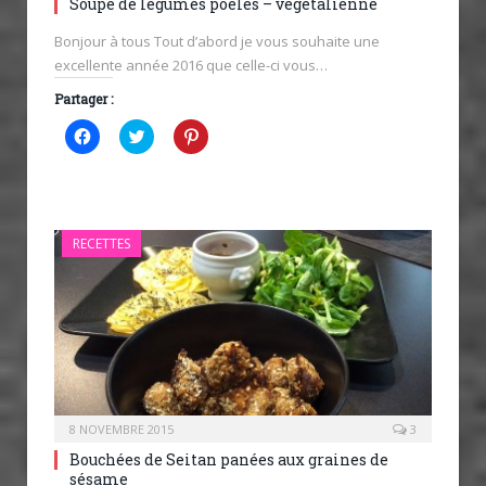
Soupe de légumes poêlés – végétalienne
Bonjour à tous Tout d’abord je vous souhaite une
excellente année 2016 que celle-ci vous…
Partager :
Cliquez
Cliquez
Cliquez
pour
pour
pour
partager
partager
partager
sur
sur
sur
Facebook(ouvre
Twitter(ouvre
Pinterest(ouvre
dans
dans
dans
une
une
une
nouvelle
nouvelle
nouvelle
RECETTES
fenêtre)
fenêtre)
fenêtre)
8 NOVEMBRE 2015
3
Bouchées de Seitan panées aux graines de
sésame