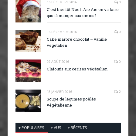
16 DÉCEMBRE 2016
0
C’est bientôt Noël…Aie Aie on va faire
quoi à manger aux omnis?
16 DÉCEMBRE 2016
0
Cake marbré chocolat – vanille
végétalien
29 AOÛT 2016
0
Clafoutis aux cerises végétalien
18 JANVIER 2016
2
Soupe de légumes poêlés –
végétalienne
+ POPULAIRES
+ VUS
+ RÉCENTS