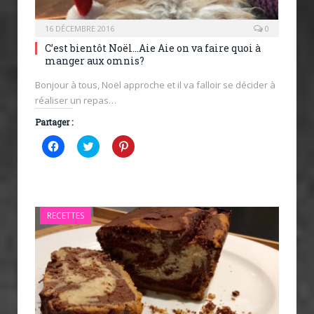
16 DÉCEMBRE 2016
0
C’est bientôt Noël…Aie Aie on va faire quoi à
manger aux omnis?
Bonjour à tous, Noël approche et il va falloir se décider à
réaliser un repas…
Partager :
Cliquez
Cliquez
Cliquez
pour
pour
pour
partager
partager
partager
sur
sur
sur
Facebook(ouvre
Twitter(ouvre
Pinterest(ouvre
dans
dans
dans
une
une
une
nouvelle
nouvelle
nouvelle
RECETTES
fenêtre)
fenêtre)
fenêtre)