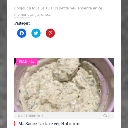
Bonjour à tous, Je suis un petite peu absente en ce
moment car j’ai une…
Partager :
Cliquez
Cliquez
Cliquez
pour
pour
pour
partager
partager
partager
sur
sur
sur
Facebook(ouvre
Twitter(ouvre
Pinterest(ouvre
dans
dans
dans
une
une
une
nouvelle
nouvelle
nouvelle
RECETTES
fenêtre)
fenêtre)
fenêtre)
8 OCTOBRE 2015
0
Ma Sauce Tartare végétalienne