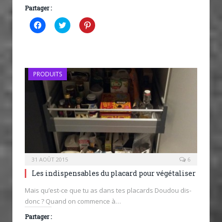
Partager :
Cliquez
Cliquez
Cliquez
pour
pour
pour
partager
partager
partager
sur
sur
sur
Facebook(ouvre
Twitter(ouvre
Pinterest(ouvre
dans
dans
dans
une
une
une
nouvelle
nouvelle
nouvelle
PRODUITS
fenêtre)
fenêtre)
fenêtre)
31 AOÛT 2015
6
Les indispensables du placard pour végétaliser
Mais qu’est-ce que tu as dans tes placards Doudou dis-
donc ? Quand on commence à…
Partager :