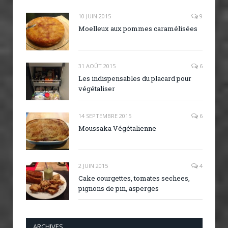
10 JUIN 2015
9
Moelleux aux pommes caramélisées
31 AOÛT 2015
6
Les indispensables du placard pour
végétaliser
14 SEPTEMBRE 2015
6
Moussaka Végétalienne
2 JUIN 2015
4
Cake courgettes, tomates sechees,
pignons de pin, asperges
ARCHIVES