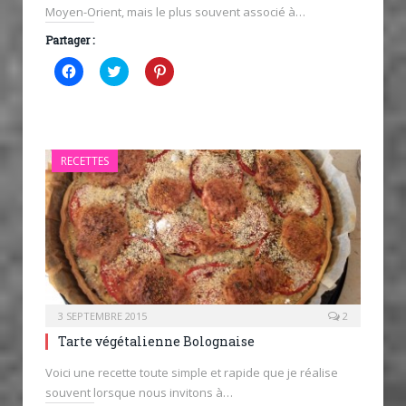
Moyen-Orient, mais le plus souvent associé à…
Partager :
Cliquez
Cliquez
Cliquez
pour
pour
pour
partager
partager
partager
sur
sur
sur
Facebook(ouvre
Twitter(ouvre
Pinterest(ouvre
dans
dans
dans
une
une
une
nouvelle
nouvelle
nouvelle
RECETTES
fenêtre)
fenêtre)
fenêtre)
3 SEPTEMBRE 2015
2
Tarte végétalienne Bolognaise
Voici une recette toute simple et rapide que je réalise
souvent lorsque nous invitons à…