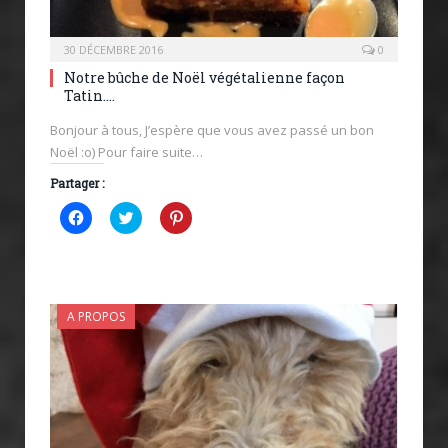
30 DÉCEMBRE 2016
0
Notre bûche de Noël végétalienne façon
Tatin….
Bonjour à tous, J’espère que vous avez passé un bon
Noël :o) Pour faire suite…
Partager :
Cliquez
Cliquez
Cliquez
pour
pour
pour
partager
partager
partager
sur
sur
sur
Facebook(ouvre
Twitter(ouvre
Pinterest(ouvre
dans
dans
dans
une
une
une
nouvelle
nouvelle
nouvelle
A PROPOS
fenêtre)
fenêtre)
fenêtre)