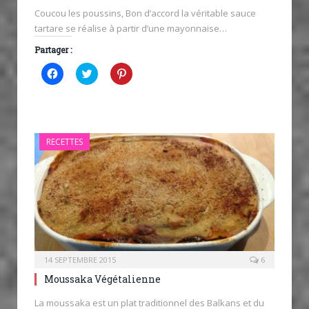
Coucou les poussins, Bon d’accord la véritable sauce
tartare se réalise à partir d’une mayonnaise…
Partager :
Cliquez
Cliquez
Cliquez
pour
pour
pour
partager
partager
partager
sur
sur
sur
Facebook(ouvre
Twitter(ouvre
Pinterest(ouvre
dans
dans
dans
une
une
une
nouvelle
nouvelle
nouvelle
RECETTES
fenêtre)
fenêtre)
fenêtre)
14 SEPTEMBRE 2015
6
Moussaka Végétalienne
La moussaka est un plat traditionnel des Balkans et du