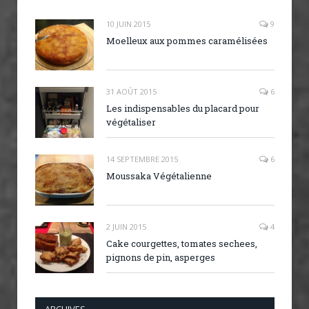
10 JUIN 2015
9
Moelleux aux pommes caramélisées
31 AOÛT 2015
6
Les indispensables du placard pour
végétaliser
14 SEPTEMBRE 2015
6
Moussaka Végétalienne
2 JUIN 2015
4
Cake courgettes, tomates sechees,
pignons de pin, asperges