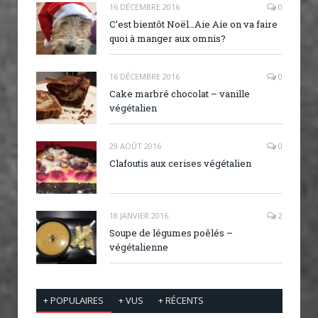
16 DÉCEMBRE 2016
0
C’est bientôt Noël…Aie Aie on va faire
quoi à manger aux omnis?
16 DÉCEMBRE 2016
0
Cake marbré chocolat – vanille
végétalien
29 AOÛT 2016
0
Clafoutis aux cerises végétalien
18 JANVIER 2016
2
Soupe de légumes poêlés –
végétalienne
+ POPULAIRES
+ VUS
+ RÉCENTS