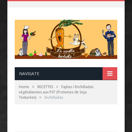
NAVIGATE
»
»
Home
RECETTES
Fajitas / Enchilladas
végétaliennes aux PST (Proteines de Soja
»
Texturées)
Enchilladas