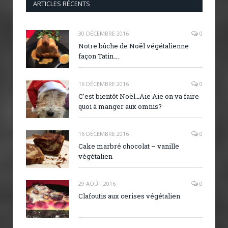
ARTICLES RÉCENTS
30 DÉCEMBRE 2016
0
Notre bûche de Noël végétalienne
façon Tatin….
16 DÉCEMBRE 2016
0
C’est bientôt Noël…Aie Aie on va faire
quoi à manger aux omnis?
16 DÉCEMBRE 2016
0
Cake marbré chocolat – vanille
végétalien
29 AOÛT 2016
0
Clafoutis aux cerises végétalien