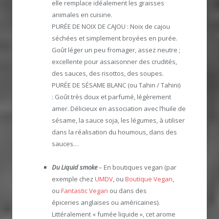
elle remplace idéalement les graisses
animales en cuisine.
PURÉE DE NOIX DE CAJOU : Noix de cajou
séchées et simplement broyées en purée.
Goût léger un peu fromager, assez neutre ;
excellente pour assaisonner des crudités,
des sauces, des risottos, des soupes.
PURÉE DE SÉSAME BLANC (ou Tahin / Tahini)
: Goût très doux et parfumé, légèrement
amer. Délicieux en association avec l’huile de
sésame, la sauce soja, les légumes, à utiliser
dans la réalisation du houmous, dans des
sauces…
Du Liquid smoke
– En boutiques vegan (par
exemple chez
UMDV
, ou
Boutique Vegan
,
ou
Fantastic Vegan
ou dans des
épiceries anglaises ou américaines).
Littéralement « fumée liquide », cet arome