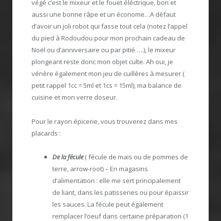
végé c’est le mixeur et le fouet éléctrique, bon et
aussi une bonne râpe et un économe…A défaut
d’avoir un joli robot qui fasse tout cela (notez l’appel
du pied à Rodoudou pour mon prochain cadeau de
Noël ou d’anniversaire ou par pitié ….), le mixeur
plongeant reste donc mon objet culte. Ah oui, je
vénère également mon jeu de cuillères à mesurer (
petit rappel 1cc = 5ml et 1cs = 15ml), ma balance de
cuisine et mon verre doseur.
Pour le rayon épicerie, vous trouverez dans mes
placards :
De la fécule
( fécule de maïs ou de pommes de
terre, arrow-root) – En magasins
d’alimentation : elle me sert principalement
de liant, dans les patisseries ou pour épaissir
les sauces. La fécule peut également
remplacer l’oeuf dans certaine préparation (1