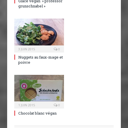
Glace vegan » professor
grunschnabel »
3 JUIN 2015
0
Nuggets au faux-mage et
poivre
1 JUIN 2015
0
Chocolat blanc végan