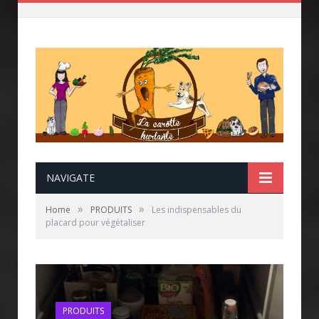
NAVIGATE
»
»
Home
PRODUITS
Les indispensables du
placard pour végétaliser
PRODUITS