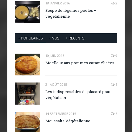
18 JANVIER 2016
2
Soupe de légumes poêlés –
végétalienne
+ POPULAIRES
+ VUS
+ RÉCENTS
10 JUIN 2015
9
Moelleux aux pommes caramélisées
31 AOÛT 2015
6
Les indispensables du placard pour
végétaliser
14 SEPTEMBRE 2015
6
Moussaka Végétalienne